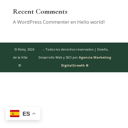
Recent Comments
A WordPress Commenter
en
Hello world!
El Reloj
2026
. – Todos los derechos reservados | Diseño,
de la Villa
Desarrollo Web y SEO por
Agencia Marketing
©
DigitalGrowth ®
ES